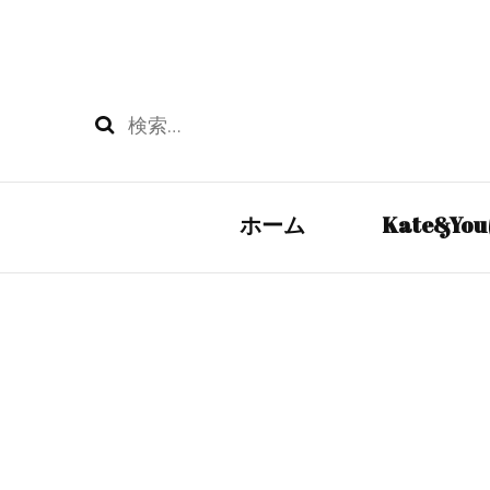
検
索:
ホーム
Kate&Y