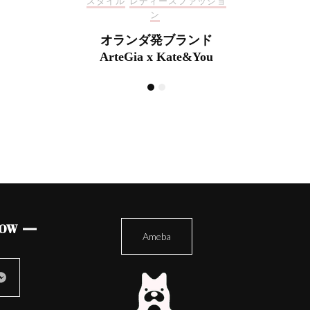
ファッショ
スタイ
母の日の特別ギフト！
ランド
オ
e&You
Art
LOW
Ameba