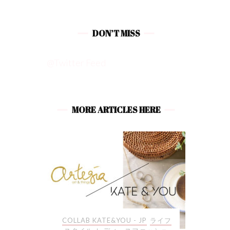
DON’T MISS
@Twitter Feed
MORE ARTICLES HERE
JP
ライフ
ライフスタイル
COLLAB