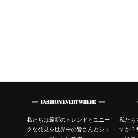
スタイル
レディースファッショ
ン
オランダ発ブランド
ArteGia x Kate&You
FASHION EVERYWHERE
私たちは最新のトレンドとユニー
私たち
クな発見を世界中の皆さんとシェ
すか？