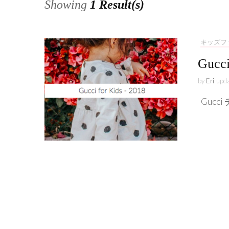
Showing
1 Result(s)
キッズフ
Gu
by
Eri
upd
Gucc