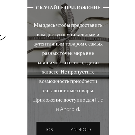
СКАЧАЙТЕ ПРИЛОЖЕНИЕ
Мы здесь чтобы предоставить
вам доступ к уникальным и
ョン
аутентичным товаром с самых
разных точек мира вне
зависимости от того, где вы
живете. Не пропустите
возможность приобрести
эксклюзивные товары.
Приложение доступно для IOS
и Android.
IOS
ANDROID