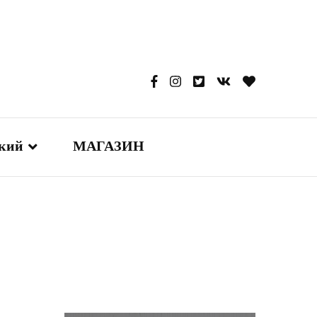
ский
МАГАЗИН
glish
本語
сский