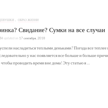
Образ жизни
Коллаборации
 ДЕВУШКИ
,
ОБРАЗ ЖИЗНИ
Kate&You
ринка? Свидание? Сумки на все случаи
Истории
ZH
updated on
17 сентября, 2018
успели насладиться теплыми деньками? Погода все теплее 
 следовательно у нас появляется все больше и больше прич
о чтобы проводить время вне дома! Эту статью я …