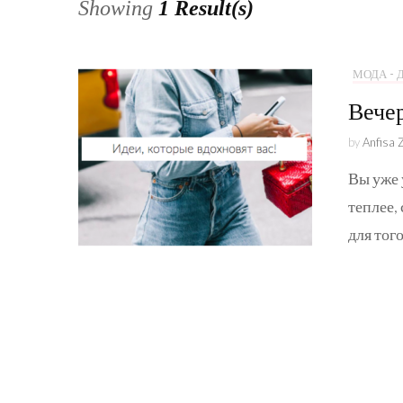
Showing
1 Result(s)
МОДА -
Вече
by
Anfisa 
Вы уже 
теплее,
для тог