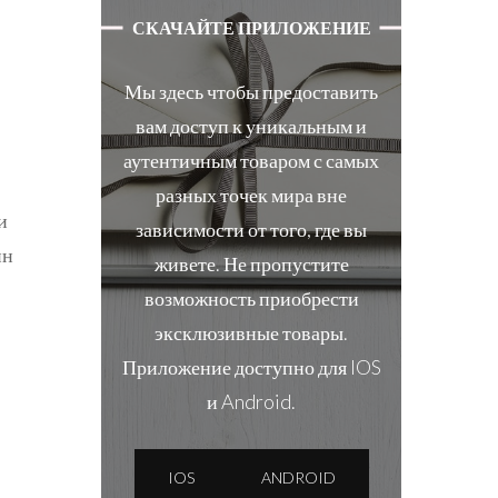
СКАЧАЙТЕ ПРИЛОЖЕНИЕ
Мы здесь чтобы предоставить
вам доступ к уникальным и
аутентичным товаром с самых
разных точек мира вне
и
зависимости от того, где вы
ин
живете. Не пропустите
возможность приобрести
эксклюзивные товары.
Приложение доступно для IOS
и Android.
IOS
ANDROID