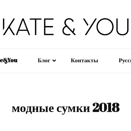
Kate&You — fashion blog
Kate&You
te&You
Блог
Контакты
Рус
Мода — Девушки
En
Мода — Мужчины
日
модные сумки 2018
Мода — Дети
Ру