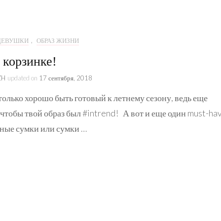
Образ жизни
Коллаборации
 ДЕВУШКИ
,
ОБРАЗ ЖИЗНИ
Kate&You
 корзинке!
Истории
ZH
updated on
17 сентября, 2018
лько хорошо быть готовый к летнему сезону, ведь еще
 чтобы твой образ был #intrend! А вот и еще один must-ha
ные сумки или сумки …