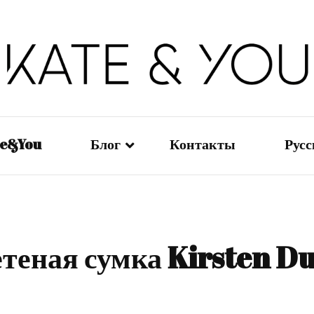
Kate&You — fashion blog
Kate&You
te&You
Блог
Контакты
Рус
Мода — Девушки
En
Мода — Мужчины
日
теная сумка Kirsten D
Мода — Дети
Ру