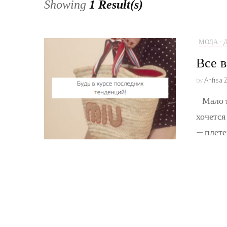
Showing
1 Result(s)
МОДА -
Все в
by
Anfisa 
Мало то
хочется
— плете