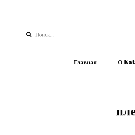
Найти:
Главная
О Ka
пле