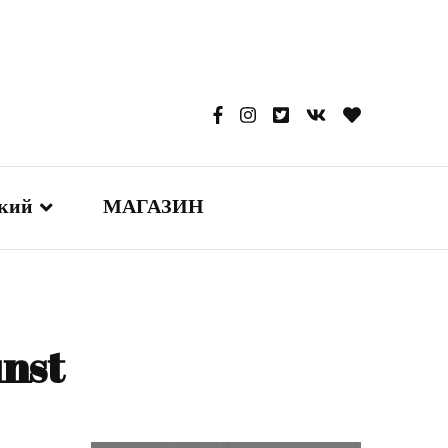
ский
МАГАЗИН
glish
本語
unst
сский