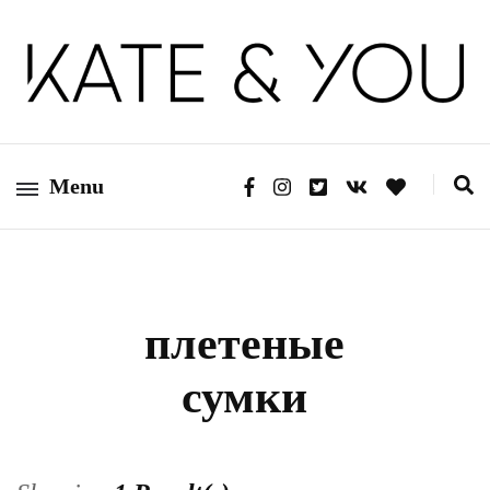
Kate&You — fashion blog
Kate&You
Menu
плетеные
сумки