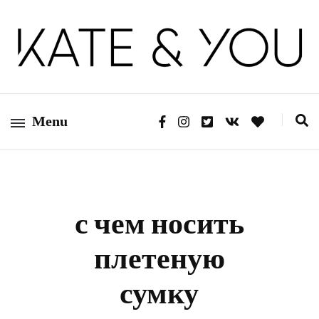
Kate&You — fashion blog
Kate&You
Menu
с чем носить
плетеную
сумку