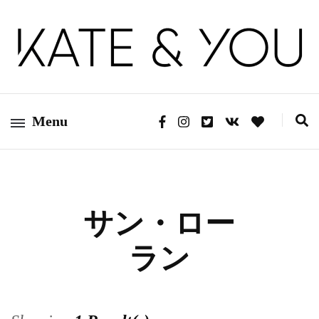
Kate&You – fashion blog
Kate&You
Menu
サン・ロー
ラン