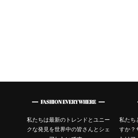
スタイル
レディースファッショ
ン
オランダ発ブランド
ArteGia x Kate&You
FASHION EVERYWHERE
私たちは最新のトレンドとユニー
私たち
クな発見を世界中の皆さんとシェ
すか？