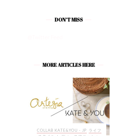
DON’T MISS
@Twitter Feed
MORE ARTICLES HERE
JP
ライフ
ライフスタイル
COLLAB