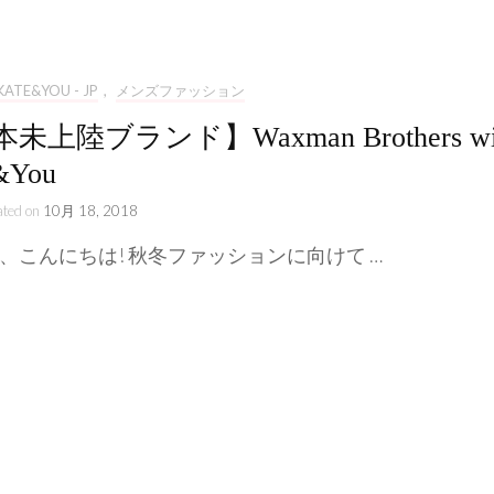
ライフスタイル
ストーリー
KATE&YOU - JP
,
メンズファッション
未上陸ブランド】Waxman Brothers wi
&You
ated on
10月 18, 2018
、こんにちは! 秋冬ファッションに向けて …