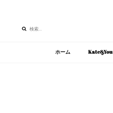
検
索:
ホーム
Kate&Y