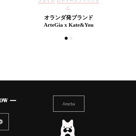
ファッショ
スタイ
母の日の特別ギフト！
ランド
オ
e&You
Art
LOW
Ameba