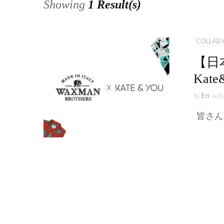
Showing
1 Result(s)
COLLAB 
【日本
Kate
by
Eri
upd
皆さん