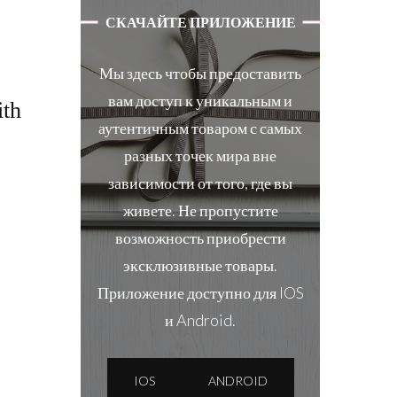
СКАЧАЙТЕ ПРИЛОЖЕНИЕ
Мы здесь чтобы предоставить
вам доступ к уникальным и
th
аутентичным товаром с самых
разных точек мира вне
зависимости от того, где вы
живете. Не пропустите
возможность приобрести
эксклюзивные товары.
Приложение доступно для IOS
и Android.
IOS
ANDROID