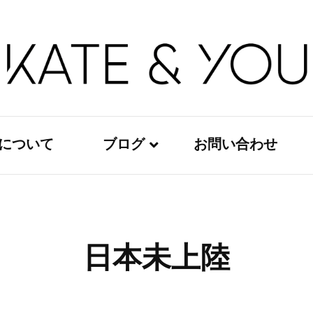
Kate&You – fashion blog
Kate&You
ouについて
ブログ
お問い合わせ
レディースファッション
メンズファッション
日本未上陸
キッズファッション