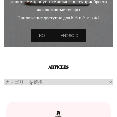
живете. Не пропустите возможность приобрести
эксклюзивные товары.
Приложение доступно для IOS и Android.
IOS
ANDROID
ARTICLES
Articles