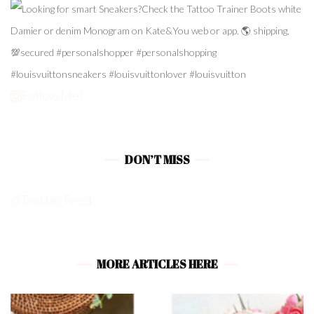
Follow Me!
DON’T MISS
@Twitter Feed
MORE ARTICLES HERE