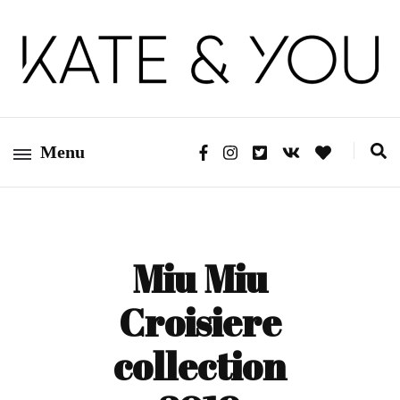
Kate&You – fashion blog
Kate&You
Menu
Miu Miu
Croisiere
collection