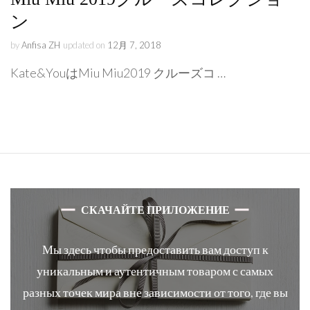
ン
by
Anfisa ZH
updated on
12月 7, 2018
Kate&YouはMiu Miu2019 クルーズコ …
СКАЧАЙТЕ ПРИЛОЖЕНИЕ
Мы здесь чтобы предоставить вам доступ к
уникальным и аутентичным товаром с самых
разных точек мира вне зависимости от того, где вы