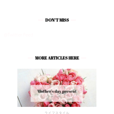
DON’T MISS
@Twitter Feed
MORE ARTICLES HERE
ライフスタイル