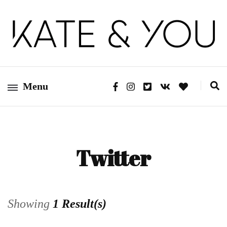
Kate&You – fashion blog
Kate&You
Menu
Twitter
Showing
1 Result(s)