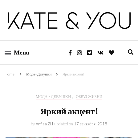
Kate&You — fashion blog
Kate&You
Menu
Home
Мода - Девушки
Яркий акцент!
МОДА - ДЕВУШКИ
,
ОБРАЗ ЖИЗНИ
Яркий акцент!
by
Anfisa ZH
updated on
17 сентября, 2018