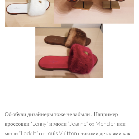
Об обуви дизайнеры тоже не забыли! Например
кроссовки “Lenny” и мюли “Jeanne” от Moncler или
мюли “Lock It” от Louis Vuitton с такими деталями как