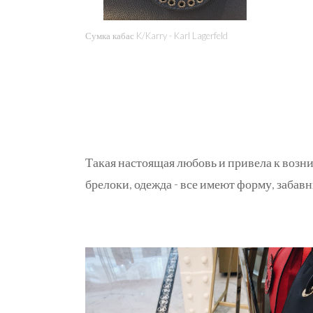
Сумка кабас K/Karry - Karl Lagerfeld
Такая настоящая любовь и привела к возн
брелоки, одежда - все имеют форму, забав