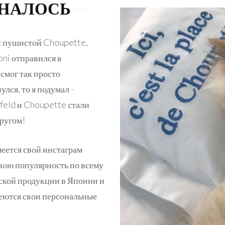
ИНАЛОСЬ
й пушистой Choupette,
oni отправился в
смог так просто
лся, то я подумал -
rfeld и Choupette стали
другом!
еется свой инстаграм
свою популярность по всему
ской продукции в Японии и
меются свои персональные