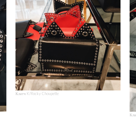
Клатч K/Rocky Choupette
Кла