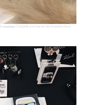
 страницы Choupette в Instagram (@choupettesdiary)