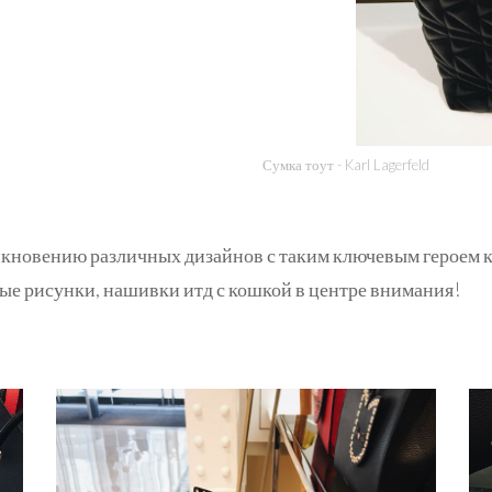
Сумка тоут - Karl Lagerfeld
икновению различных дизайнов с таким ключевым героем к
ные рисунки, нашивки итд с кошкой в центре внимания!