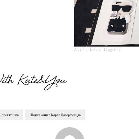
Accessorizes Karl Lagerfeld
опет кошка
Шопет кошка Карла Лагерфельда