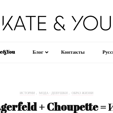
Kate&You — fashion blog
Kate&You
te&You
Блог
Контакты
Рус
Мода — Девушки
En
Мода — Мужчины
日
ИСТОРИИ
,
МОДА - ДЕВУШКИ
,
ОБРАЗ ЖИЗНИ
Мода — Дети
Ру
gerfeld + Choupette =