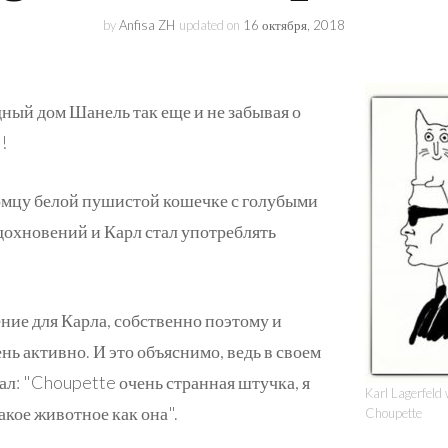
Образ жизни
by
Anfisa ZH
updated on
16 октября, 2018
Коллаборации
Kate&You
ный дом Шанель так еще и не забывая о
Истории
!
омцу белой пушистой кошечке с голубыми
вдохновений и Карл стал употреблять
ение для Карла, собственно поэтому и
нь активно. И это объяснимо, ведь в своем
ал: "Choupette очень странная штучка, я
Karl Lagerfeld 
акое животное как она".
Choupette