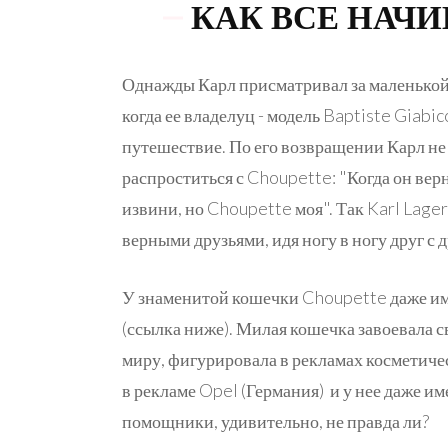
КАК ВСЕ НАЧ
Однажды Карл присматривал за маленько
когда ее владелуц - модель Baptiste Giabic
путешествие. По его возвращении Карл не 
распроститься с Choupette: "Когда он верну
извини, но Choupette моя". Так Karl Lage
верными друзьями, идя ногу в ногу друг с 
У знаменитой кошечки Choupette даже им
(ссылка ниже). Милая кошечка завоевала 
миру, фигурировала в рекламах косметиче
в рекламе Opel (Германия) и у нее даже и
помощники, удивительно, не правда ли?