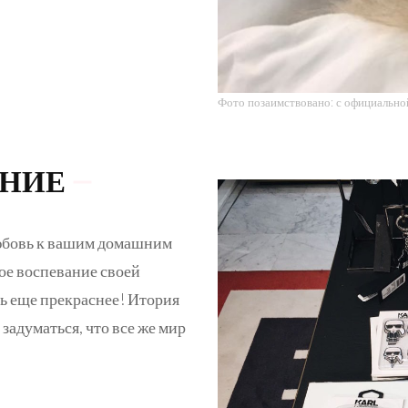
Фото позаимствовано: с официальной
ЕНИЕ
любовь к вашим домашним
ое воспевание своей
ть еще прекраснее! Итория
 задуматься, что все же мир