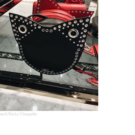
тч K/Rocky Choupette