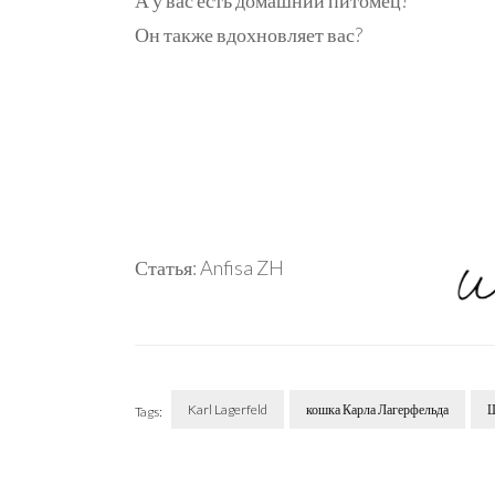
А у вас есть домашний питомец?
Он также вдохновляет вас?
Статья: Anfisa ZH
Karl Lagerfeld
кошка Карла Лагерфельда
Ш
Tags:
Post
Navigation