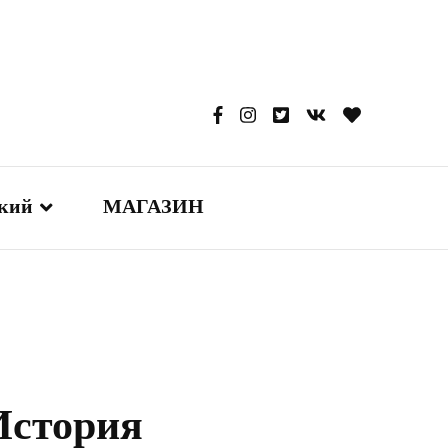
ский
МАГАЗИН
glish
本語
сский
 История