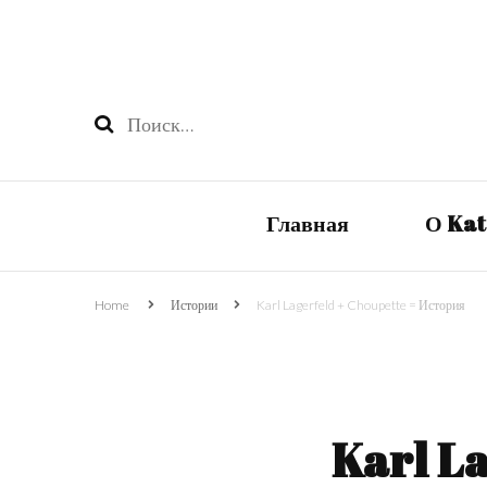
Найти:
Главная
О Ka
Home
Истории
Karl Lagerfeld + Choupette = История
Karl La