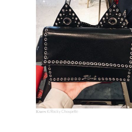
Клатч K/Rocky Choupette