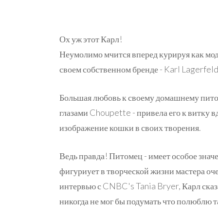
Ох уж этот Карл!
Неумолимо мчится вперед курируя как мод
своем собственном бренде - Karl Lagerfeld
Большая любовь к своему домашнему пит
глазами Choupette - привела его к витку 
изображение кошки в своих творения.
Ведь правда! Питомец - имеет особое знач
фигуриует в творческой жизни мастера оче
интервью с CNBC's Tania Bryer, Карл сказ
никогда не мог бы подумать что полюблю т