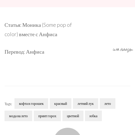
Статья: Моника (Some pop of
color) вместе с Анфиса
Перевод: Анфиса
кофта в горошек
красный
летний лук
лето
Tags:
мода на лето
принт горох
цветной
юбка
Post