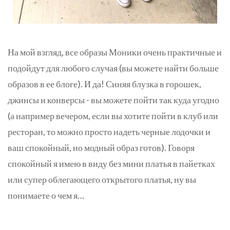
На мой взгляд, все образы Моники очень практичные и
подойдут для любого случая (вы можете найти больше
образов в ее блоге). И да! Синяя блузка в горошек,
джинсы и конверсы - вы можете пойти так куда угодно
(а например вечером, если вы хотите пойти в клуб или
ресторан, то можно просто надеть черные лодочки и
ваш спокойный, но модный образ готов). Говоря
спокойный я имею в виду без мини платья в пайетках
или супер облегающего открытого платья, ну вы
понимаете о чем я…