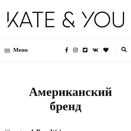
Kate&You — fashion blog
Kate&You
Menu
Американский
бренд