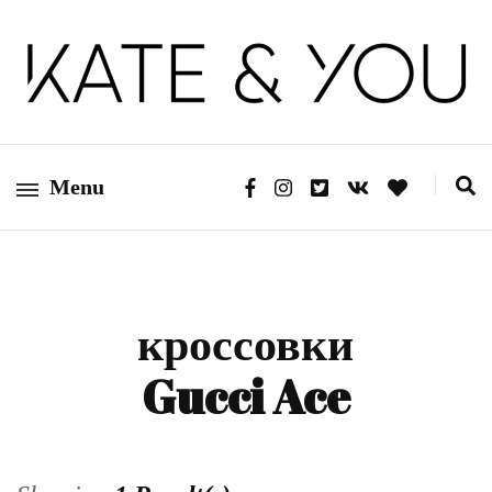
Kate&You — fashion blog
Kate&You
Menu
кроссовки
Gucci Ace