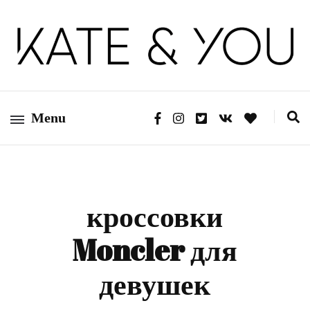
Kate&You — fashion blog
Kate&You
Menu
кроссовки
Moncler для
девушек