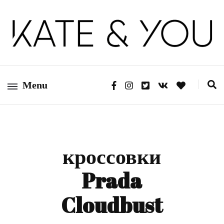
Kate&You — fashion blog
Kate&You
Menu
кроссовки
Prada
Cloudbust