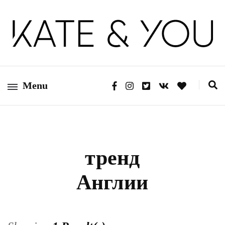
Kate&You — fashion blog
Kate&You
Menu
тренд
Англии