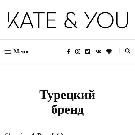
Kate&You — fashion blog
Kate&You
Menu
Турецкий
бренд