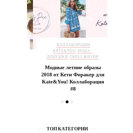
ОРАЦИИ
КОЛЛАБОРАЦИИ
И
А -
KATE&YOU
МОДА -
ДЕВ
ЖИЗНИ
ДЕВУШКИ
ОБРАЗ ЖИЗНИ
Mich
 для
Модные летние образы
с
2018 от Кети Форакер для
Kate&You! Коллаборация
#8
ТОП КАТЕГОРИИ