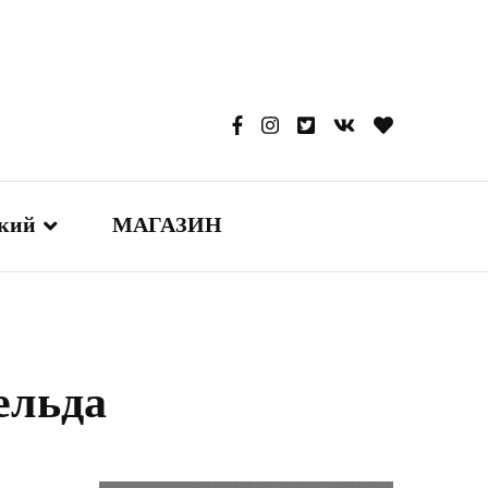
ский
МАГАЗИН
glish
本語
ельда
сский