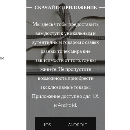
СКАЧАЙТЕ ПРИЛОЖЕНИЕ
Мы здесь чтобы предоставить
вам доступ к уникальным и
аутентичным товаром с самых
разных точек мира вне
ом
зависимости от того, где вы
живете. Не пропустите
возможность приобрести
эксклюзивные товары.
Приложение доступно для IOS
и Android.
IOS
ANDROID