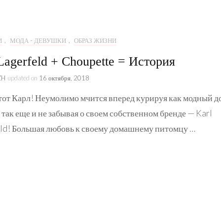
Образ жизни
Коллаборации
И
,
МОДА - ДЕВУШКИ
,
ОБРАЗ ЖИЗНИ
Kate&You
Lagerfeld + Choupette = История
Истории
ZH
updated on
16 октября, 2018
тот Карл! Неумолимо мчится вперед курируя как модный д
так еще и не забывая о своем собственном бренде — Karl
ld! Большая любовь к своему домашнему питомцу …