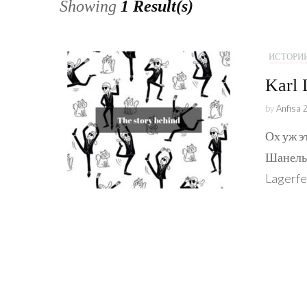
Showing
1 Result(s)
ИСТОРИ
Karl 
by
Anfisa 
Ох уж э
Шанель 
Lagerfe