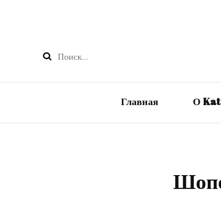
Найти:
Главная
О Ka
Шопе