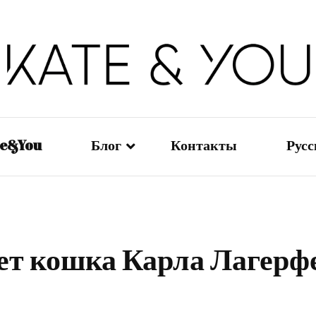
Kate&You — fashion blog
Kate&You
te&You
Блог
Контакты
Рус
Мода — Девушки
En
Мода — Мужчины
日
т кошка Карла Лагерф
Мода — Дети
Ру