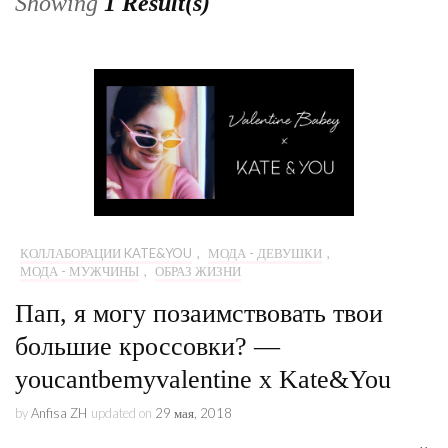
Showing
1 Result(s)
КОЛЛАБОРАЦИИ KATE&YOU
,
МОДА - ДЕВУШКИ
,
МОДА - МУЖЧИНЫ
,
ОБРАЗ ЖИЗНИ
Пап, я могу позаимствовать твои
большие кроссовки? —
youcantbemyvalentine x Kate&You
by
Anfisa ZH
updated on
29 мая, 2018