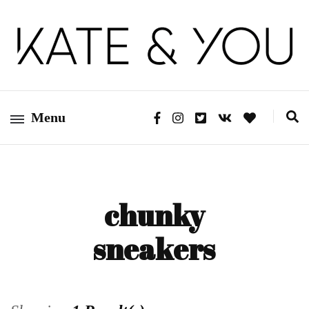
Kate&You — fashion blog
Kate&You
Menu
chunky
sneakers