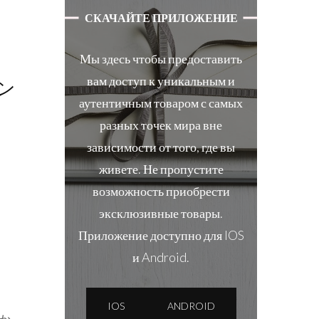
СКАЧАЙТЕ ПРИЛОЖЕНИЕ
Мы здесь чтобы предоставить
вам доступ к уникальным и
ョン
аутентичным товаром с самых
разных точек мира вне
зависимости от того, где вы
живете. Не пропустите
возможность приобрести
эксклюзивные товары.
Приложение доступно для IOS
и Android.
IOS
ANDROID