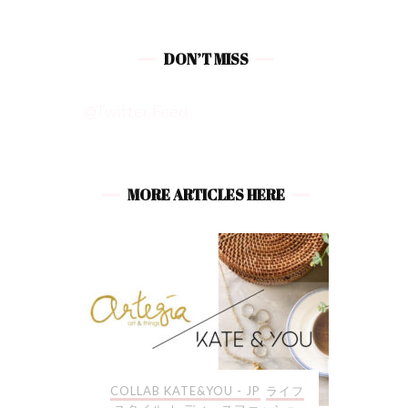
DON’T MISS
@Twitter Feed
MORE ARTICLES HERE
JP
ライフ
ライフスタイル
COLLAB