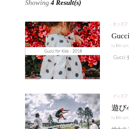
Showing
4 Result(s)
キッズフ
Gu
by
Eri
upd
Gucc
メンズフ
遊び
by
Eri
upd