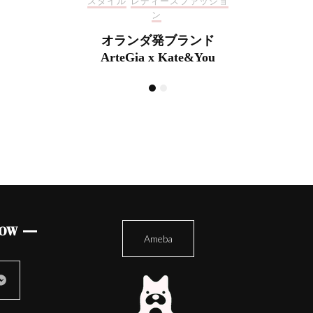
ファッショ
スタイ
母の日の特別ギフト！
ランド
オ
e&You
Art
LOW
Ameba