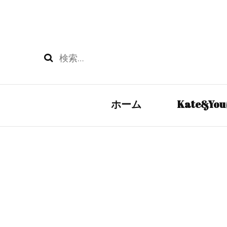
検
索:
ホーム
Kate&Y