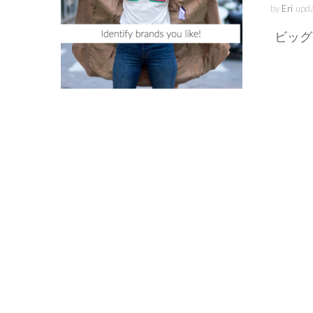
by
Eri
upd
ビッグ