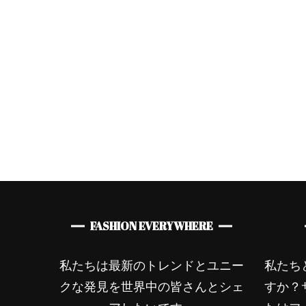
スタイル
レディースファッショ
ン
オランダ発ブランド
ArteGia x Kate&You
FASHION EVERYWHERE
私たちは最新のトレンドとユニー
私たち
クな発見を世界中の皆さんとシェ
すか？