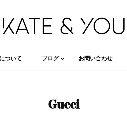
Kate&You – fashion blog
Kate&You
ouについて
ブログ
お問い合わせ
レディースファッション
メンズファッション
Gucci
キッズファッション