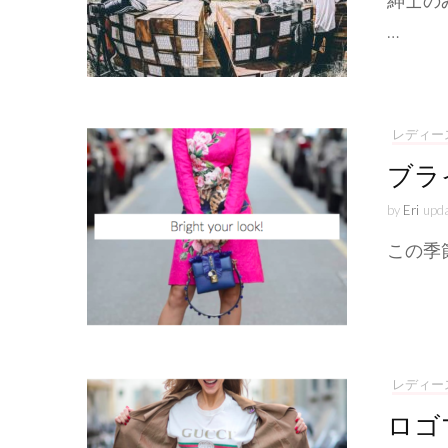
紳士の
…
レディー
ブラ
by
Eri
upd
この季
レディー
ロゴ