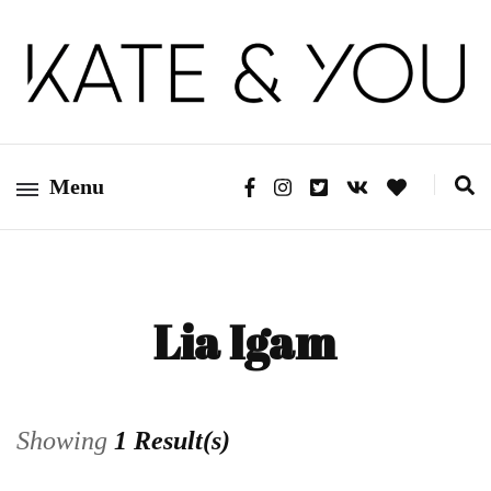
Kate&You — fashion blog
Kate&You
Menu
Lia Igam
Showing
1 Result(s)