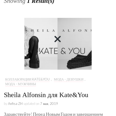
Showing
1 Result(s)
КОЛЛАБОРАЦИИ KATE&YOU
,
МОДА - ДЕВУШКИ
,
МОДА - МУЖЧИНЫ
Sheila Alfonsin для Kate&You
by
Anfisa ZH
updated on
7 мая, 2019
Здравствуйте! Перед Новым Годом и завершением