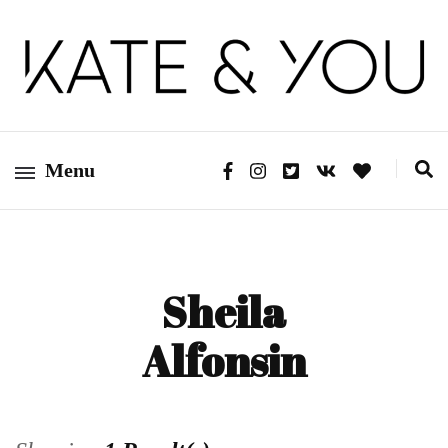
Kate&You — fashion blog
Kate&You
Menu
Sheila
Alfonsin