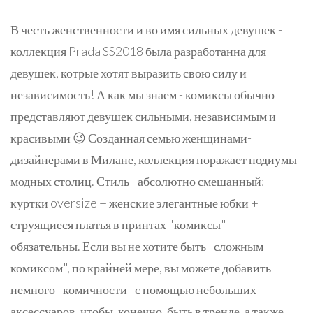
В честь женственности и во имя сильных девушек -
коллекция Prada SS2018 была разработанна для
девушек, котрые хотят выразить свою силу и
независимость! А как мы знаем - комиксы обычно
представляют девушек сильными, независимым и
красивыми 😉 Созданная семью женщинами-
дизайнерами в Милане, коллекция поражает подиумы
модных столиц. Стиль - абсолютно смешанный:
куртки oversize + женские элегантные юбки +
струящиеся платья в принтах "комиксы" =
обязательны. Если вы не хотите быть "сложным
комиксом", по крайней мере, вы можете добавить
немного "комичности" с помощью небольших
аксессуаров, чтобы, конечно, быть в тренде, а также