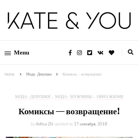
Kate&You — fashion blog
Kate&You
Menu
Home
Мода - Девушки
Комиксы — возвращение!
МОДА - ДЕВУШКИ
,
МОДА - МУЖЧИНЫ
,
ОБРАЗ ЖИЗНИ
Комиксы — возвращение!
by
Anfisa ZH
updated on
17 сентября, 2018