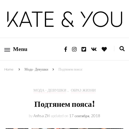
Kate&You — fashion blog
Kate&You
Menu
Home
Мода - Девушки
Подтянем пояса!
МОДА - ДЕВУШКИ
,
ОБРАЗ ЖИЗНИ
Подтянем пояса!
by
Anfisa ZH
updated on
17 сентября, 2018