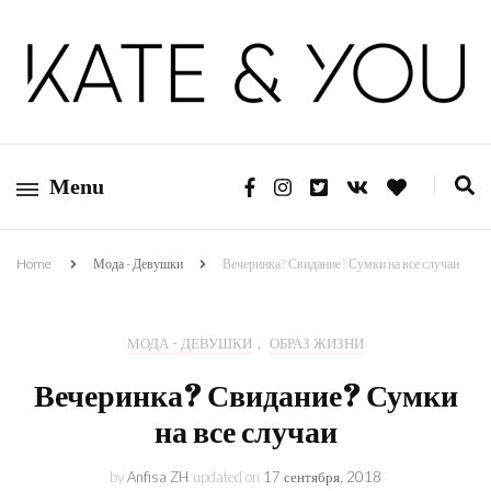
Kate&You — fashion blog
Kate&You
Menu
Home
Мода - Девушки
Вечеринка? Свидание? Сумки на все случаи
МОДА - ДЕВУШКИ
,
ОБРАЗ ЖИЗНИ
Вечеринка? Свидание? Сумки
на все случаи
by
Anfisa ZH
updated on
17 сентября, 2018