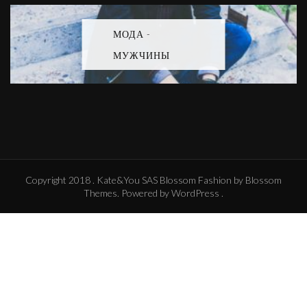
МОДА -
МУЖЧИНЫ
Copyright 2018 . Kate&You SAS
Blossom Fashion
by Blossom
Themes. Powered by
WordPress
.