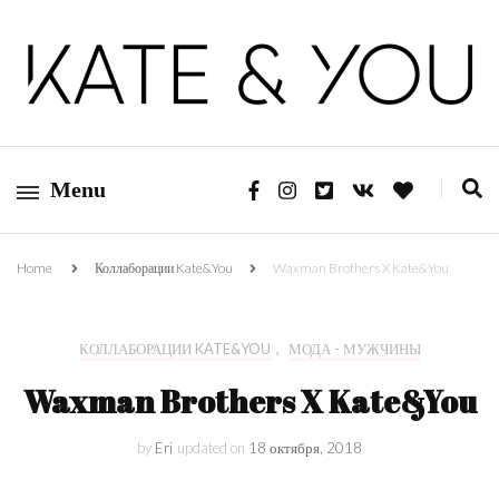
Kate&You — fashion blog
Kate&You
Menu
Home
Коллаборации Kate&You
Waxman Brothers X Kate&You
КОЛЛАБОРАЦИИ KATE&YOU
,
МОДА - МУЖЧИНЫ
Waxman Brothers X Kate&You
by
Eri
updated on
18 октября, 2018