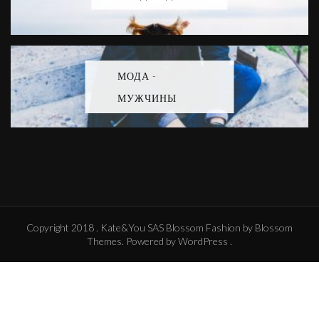
МОДА -
МУЖЧИНЫ
Copyright 2018 . Kate&You SAS
Blossom Fashion
by Blossom
Themes. Powered by
WordPress
.