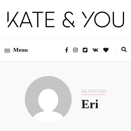
Kate&You — fashion blog
Kate&You
Menu
ALL POSTS BY
Eri