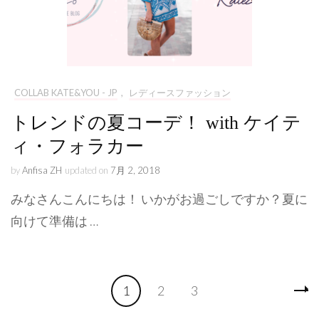
COLLAB KATE&YOU - JP
,
レディースファッション
トレンドの夏コーデ！ with ケイテ
ィ・フォラカー
by
Anfisa ZH
updated on
7月 2, 2018
みなさんこんにちは！ いかがお過ごしですか？夏に
向けて準備は …
投
Page
Page
Page
1
2
3
稿