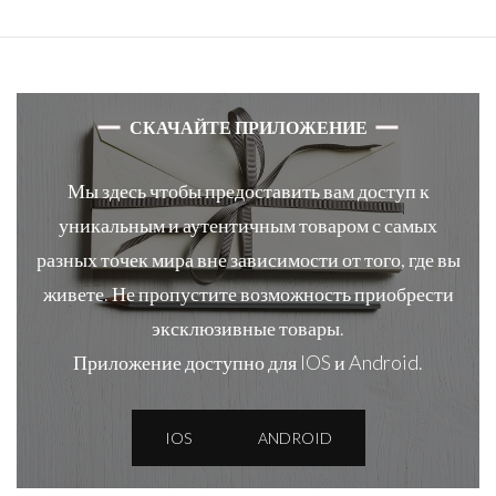
ナ
ビ
ゲ
ー
СКАЧАЙТЕ ПРИЛОЖЕНИЕ
シ
ョ
Мы здесь чтобы предоставить вам доступ к
ン
уникальным и аутентичным товаром с самых
разных точек мира вне зависимости от того, где вы
живете. Не пропустите возможность приобрести
эксклюзивные товары.
Приложение доступно для IOS и Android.
IOS
ANDROID