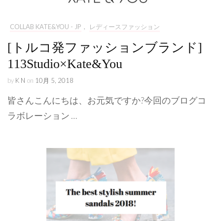
COLLAB KATE&YOU - JP
,
レディースファッション
[トルコ発ファッションブランド]
113Studio×Kate&You
by
K N
on
10月 5, 2018
皆さんこんにちは、お元気ですか?今回のブログコ
ラボレーション …