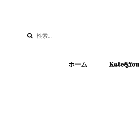
検
索:
ホーム
Kate&Y