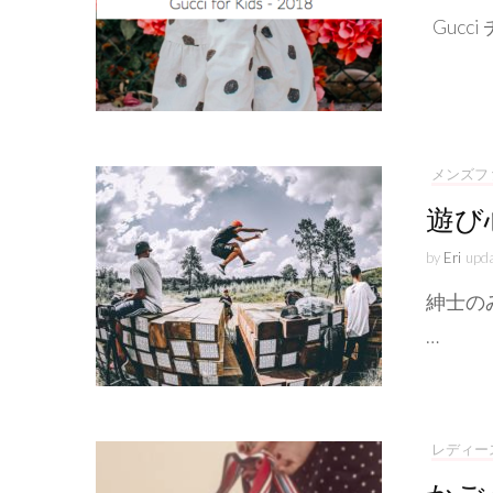
Gucc
メンズフ
遊び
by
Eri
upd
紳士の
…
レディー