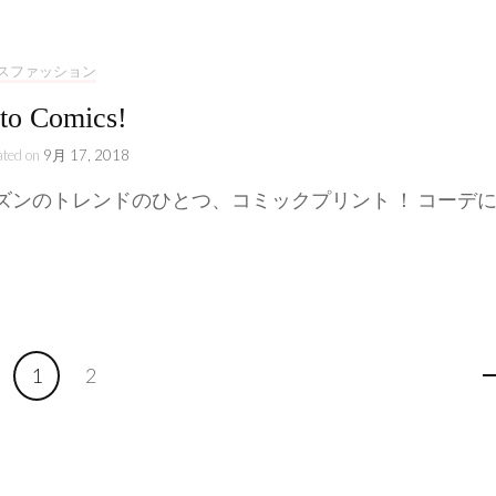
スファッション
to Comics!
ated on
9月 17, 2018
ズンのトレンドのひとつ、コミックプリント ！ コーデに 
Page
Page
1
2
ライフスタイル
COLLAB KATE&YOU - 