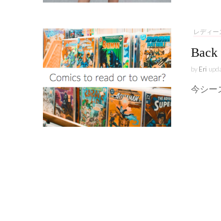
レディー
Back 
by
Eri
upd
今シー
投
稿
ナ
ビ
COLLAB KATE&YOU - JP
ライフ