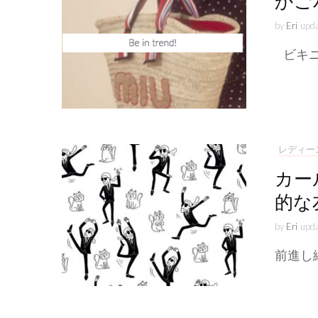
かご
by
Eri
upd
ビキニ
レディー
カー
的な
by
Eri
upd
前進し続