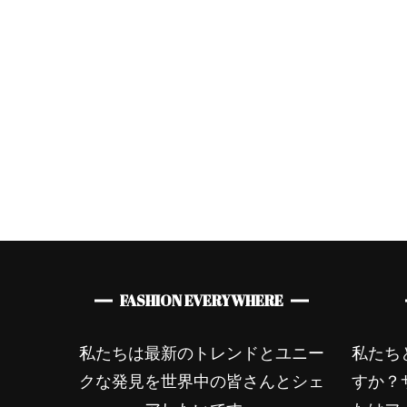
ゲ
スタイル
レディースファッショ
ン
ー
オランダ発ブランド
シ
ArteGia x Kate&You
ョ
ン
FASHION EVERYWHERE
私たちは最新のトレンドとユニー
私たち
クな発見を世界中の皆さんとシェ
すか？