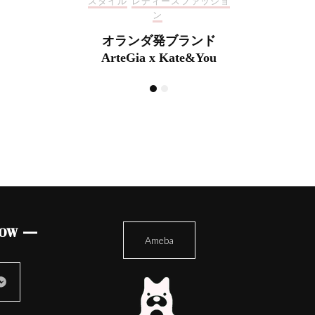
ファッショ
スタイ
母の日の特別ギフト！
ランド
オ
e&You
Art
LOW
Ameba