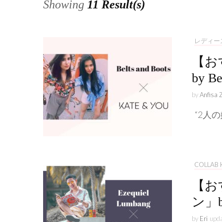
Showing
11 Result(s)
レディー
【お
by Be
by
Anfisa 
“2人
COLLAB 
【お
ン」by
by
Eri
upd