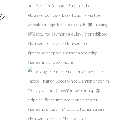
シ
Follow Me!