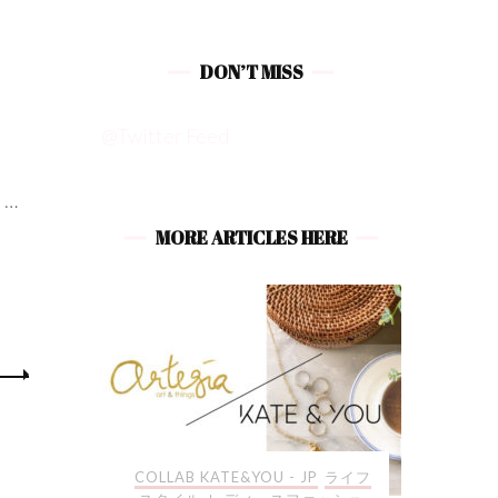
DON’T MISS
@Twitter Feed
…
MORE ARTICLES HERE
JP
ライフ
ライフスタイル
COLLAB