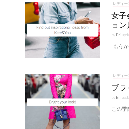
レディー
女子
ョン
by
Eri
upd
もうか
レディー
ブラ
by
Eri
upd
この季