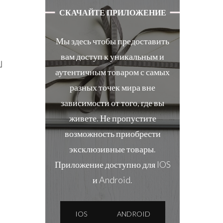
СКАЧАЙТЕ ПРИЛОЖЕНИЕ
Мы здесь чтобы предоставить
вам доступ к уникальным и
」
аутентичным товаром с самых
разных точек мира вне
зависимости от того, где вы
живете. Не пропустите
возможность приобрести
эксклюзивные товары.
Приложение доступно для IOS
и Android.
IOS
ANDROID