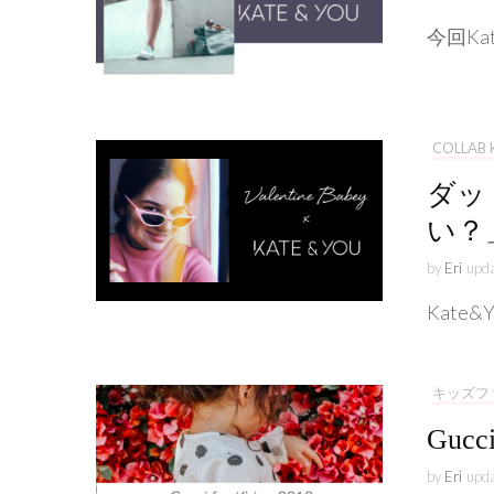
今回Ka
COLLAB 
ダッ
い？」
by
Eri
upd
Kate
キッズフ
Gu
by
Eri
upd