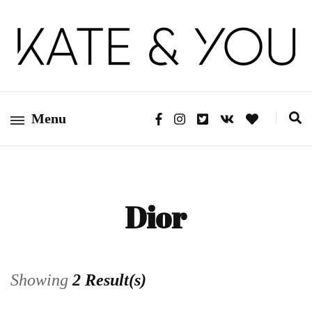
Kate&You – fashion blog
Kate&You
Menu
Dior
Showing
2 Result(s)