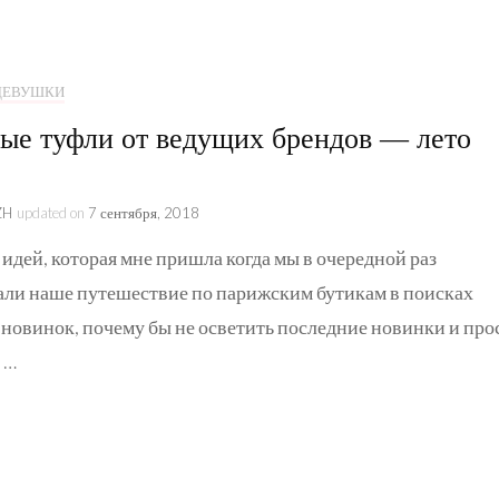
Образ жизни
Коллаборации
 ДЕВУШКИ
Kate&You
ые туфли от ведущих брендов — лето
Истории
ZH
updated on
7 сентября, 2018
 идей, которая мне пришла когда мы в очередной раз
ли наше путешествие по парижским бутикам в поисках
новинок, почему бы не осветить последние новинки и про
 …