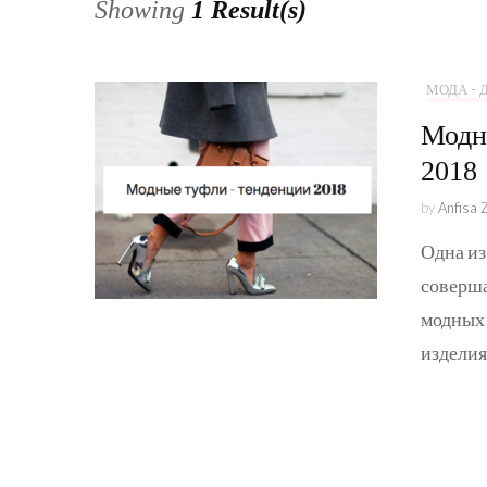
Showing
1 Result(s)
МОДА -
Модн
2018
by
Anfisa 
Одна из
соверша
модных 
изделия