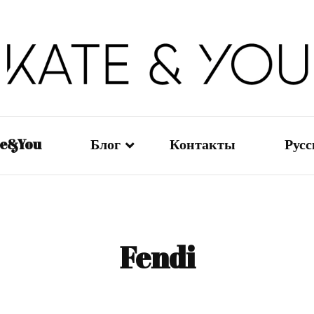
Kate&You — fashion blog
Kate&You
te&You
Блог
Контакты
Рус
Мода — Девушки
En
Мода — Мужчины
日
Fendi
Мода — Дети
Ру