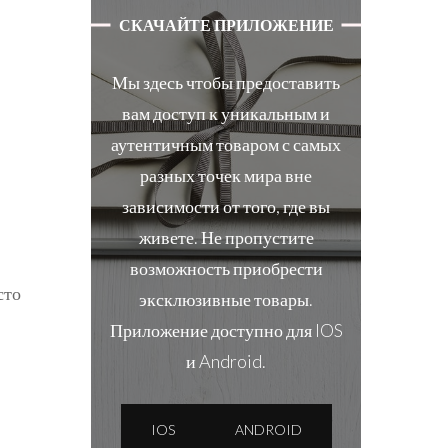
СКАЧАЙТЕ ПРИЛОЖЕНИЕ
Мы здесь чтобы предоставить
вам доступ к уникальным и
аутентичным товаром с самых
разных точек мира вне
зависимости от того, где вы
живете. Не пропустите
возможность приобрести
сто
эксклюзивные товары.
Приложение доступно для IOS
и Android.
IOS
ANDROID