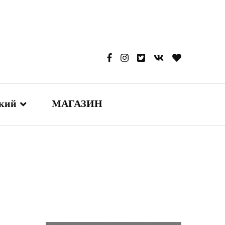
ский
МАГАЗИН
glish
本語
сский