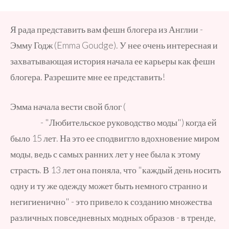
Я рада представить вам фешн блогера из Англии -
Эмму Годж (Emma Goudge). У нее очень интересная и
захватывающая история начала ее карьеры как фешн
блогера. Разрешите мне ее представить!
Эмма начала вести свой блог (
The amateur's guide of
fashion
- "Любительское руководство моды") когда ей
было 15 лет. На это ее сподвиггло вдохновение миром
моды, ведь с самых ранних лет у нее была к этому
страсть. В 13 лет она поняла, что "каждый день носить
одну и ту же одежду может быть немного странно и
негигиенично" - это привело к созданию множества
различных повседневных модных образов - в тренде,