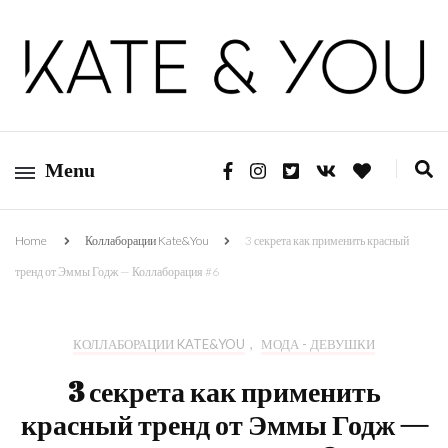
Kate&You — fashion blog
Kate&You
Menu
Home
Коллаборации Kate&You
3 секрета как применить красный
тренд от Эммы Годж — Коллаборация #6
КОЛЛАБОРАЦИИ KATE&YOU
,
МОДА - ДЕВУШКИ
3 секрета как применить
красный тренд от Эммы Годж —