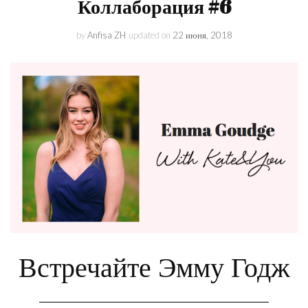
Коллаборация #6
by
Anfisa ZH
updated on
22 июня, 2018
Встречайте Эмму Годж