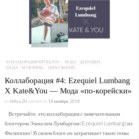
КОЛЛАБОРАЦИИ KATE&YOU
,
МОДА - ДЕВУШКИ
,
МОДА - МУЖЧИНЫ
,
ОБРАЗ ЖИЗНИ
Коллаборация #4: Ezequiel Lumbang
X Kate&You — Мода «по-корейски»
by
Anfisa ZH
updated on
18 октября, 2018
Встречайте, это коллаборация с замечательным
блоггером Эзекелем Лумбаргом (Ezequiel Lumbarg) из
Филиппин! В своем блоге он затрагивает такие темы