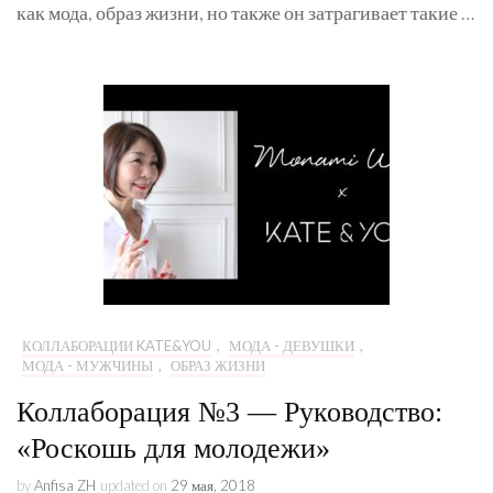
как мода, образ жизни, но также он затрагивает такие …
КОЛЛАБОРАЦИИ KATE&YOU
,
МОДА - ДЕВУШКИ
,
МОДА - МУЖЧИНЫ
,
ОБРАЗ ЖИЗНИ
Коллаборация №3 — Руководство:
«Роскошь для молодежи»
by
Anfisa ZH
updated on
29 мая, 2018