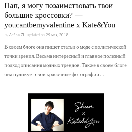
Пап, я могу позаимствовать твои
большие кроссовки? —
youcantbemyvalentine x Kate&You
by
Anfisa ZH
updated on
29 мая, 2018
В своем блоге она пишет статьи о моде с политической
точки зрения. Весьма интересный и главное полезный
подход описания модных трендов. Также в своем блоге
она пуликует свои красочные фотографии …